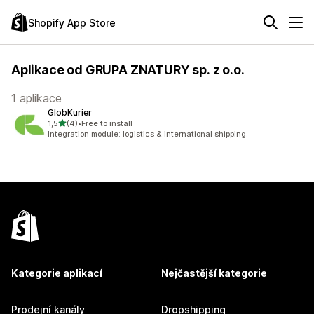
Shopify App Store
Aplikace od GRUPA ZNATURY sp. z o.o.
1 aplikace
GlobKurier
z 5 hvězd
1,5
(4)
•
Free to install
Celkový počet recenzí: 4
Integration module: logistics & international shipping.
Kategorie aplikací
Nejčastější kategorie
Prodejní kanály
Dropshipping