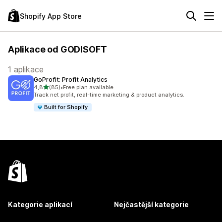
Shopify App Store
Aplikace od GODISOFT
1 aplikace
GoProfit: Profit Analytics
z 5 hvězd
4,8
(85)
•
Free plan available
Celkový počet recenzí: 85
Track net profit, real-time marketing & product analytics.
Built for Shopify
Kategorie aplikací
Nejčastější kategorie