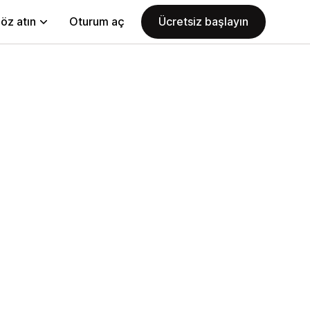
öz atın
Oturum aç
Ücretsiz başlayın