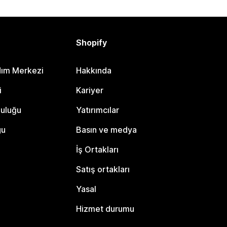
Shopify
dım Merkezi
Hakkında
i
Kariyer
luluğu
Yatırımcılar
gu
Basın ve medya
İş Ortakları
Satış ortakları
Yasal
Hizmet durumu