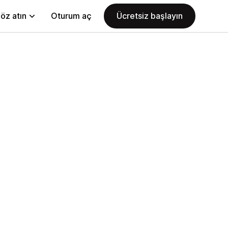
öz atın
Oturum aç
Ücretsiz başlayın