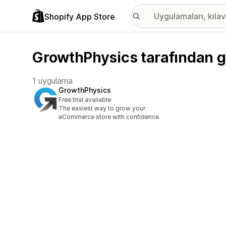
Shopify App Store
GrowthPhysics tarafından ge
1 uygulama
GrowthPhysics
Free trial available
The easiest way to grow your
eCommerce store with confidence.