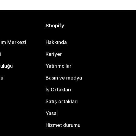
Shopify
dım Merkezi
Hakkında
i
Kariyer
luluğu
Yatırımcılar
gu
Basın ve medya
İş Ortakları
Satış ortakları
Yasal
Hizmet durumu