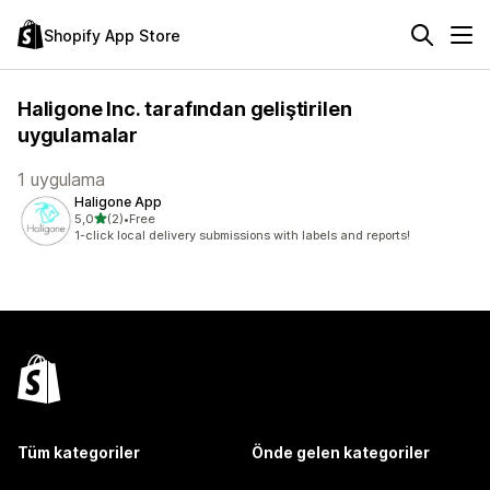
Shopify App Store
Haligone Inc. tarafından geliştirilen
uygulamalar
1 uygulama
Haligone App
5 yıldız üzerinden
5,0
(2)
•
Free
toplam 2 değerlendirme
1-click local delivery submissions with labels and reports!
Tüm kategoriler
Önde gelen kategoriler