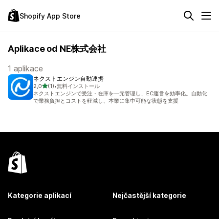
Shopify App Store
Aplikace od NE株式会社
1 aplikace
ネクストエンジン自動連携
z 5 hvězd
2,0
(1)
•
無料インストール
Celkový počet recenzí: 1
ネクストエンジンで受注・在庫を一元管理し、EC運営を効率化。自動化
で業務負担とコストを軽減し、本業に集中可能な状態を支援
Kategorie aplikací
Nejčastější kategorie