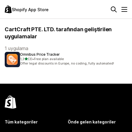
Shopify App Store
CartCraft PTE. LTD. tarafından geliştirilen
uygulamalar
1 uygulama
Omnibus Price Tracker
5 yıldız üzerinden
1,3
(3)
•
Free plan available
toplam 3 değerlendirme
Offer legal discounts in Europe, no coding, fully automated!
Tüm kategoriler
Önde gelen kategoriler