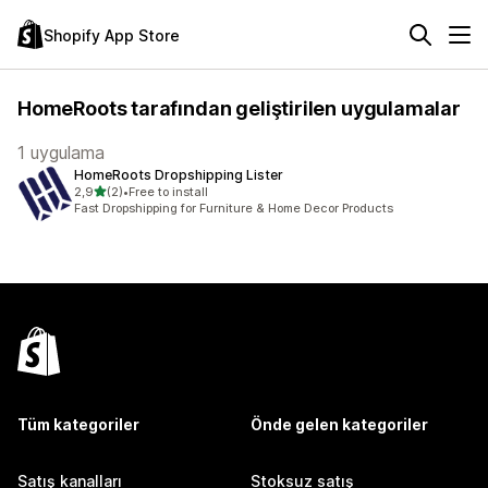
Shopify App Store
HomeRoots tarafından geliştirilen uygulamalar
1 uygulama
HomeRoots Dropshipping Lister
5 yıldız üzerinden
2,9
(2)
•
Free to install
toplam 2 değerlendirme
Fast Dropshipping for Furniture & Home Decor Products
Tüm kategoriler
Önde gelen kategoriler
Satış kanalları
Stoksuz satış