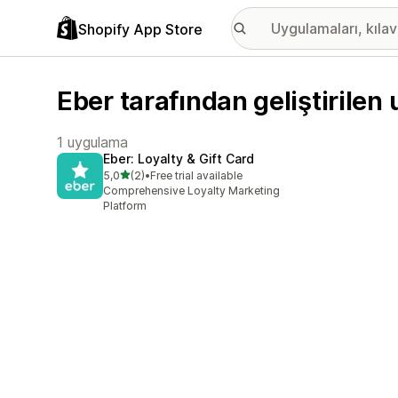
Shopify App Store
Eber tarafından geliştirilen
1 uygulama
Eber: Loyalty & Gift Card
5 yıldız üzerinden
5,0
(2)
•
Free trial available
toplam 2 değerlendirme
Comprehensive Loyalty Marketing
Platform