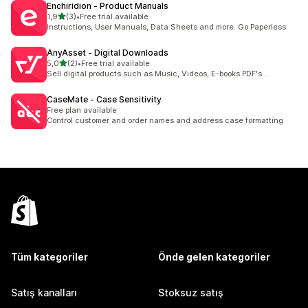
Enchiridion ‑ Product Manuals
5 yıldız üzerinden
1,9
(3)
•
Free trial available
toplam 3 değerlendirme
Instructions, User Manuals, Data Sheets and more. Go Paperless
AnyAsset ‑ Digital Downloads
5 yıldız üzerinden
5,0
(2)
•
Free trial available
toplam 2 değerlendirme
Sell digital products such as Music, Videos, E-books PDF's...
CaseMate ‑ Case Sensitivity
Free plan available
Control customer and order names and address case formatting
Tüm kategoriler
Önde gelen kategoriler
Satış kanalları
Stoksuz satış