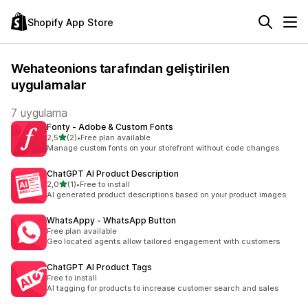
Shopify App Store
Wehateonions tarafından geliştirilen
uygulamalar
7 uygulama
Fonty ‑ Adobe & Custom Fonts
5 yıldız üzerinden
2,5
(2)
•
Free plan available
toplam 2 değerlendirme
Manage custom fonts on your storefront without code changes
ChatGPT AI Product Description
5 yıldız üzerinden
2,0
(1)
•
Free to install
toplam 1 değerlendirme
AI generated product descriptions based on your product images
WhatsAppy ‑ WhatsApp Button
Free plan available
Geo located agents allow tailored engagement with customers
ChatGPT AI Product Tags
Free to install
AI tagging for products to increase customer search and sales