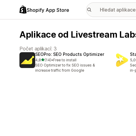
Shopify App Store
Aplikace od Livestream Lab
Počet aplikací: 3
SEOPro: SEO Products Optimizer
St
z 5 hvězd
4,8
(14)
•
Free to install
5,0
Celkový počet recenzí: 14
Cel
SEO Optimizer to fix SEO issues &
Sec
increase traffic from Google
in-