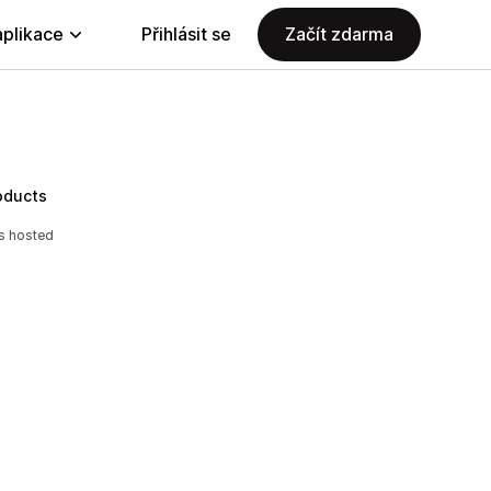
aplikace
Přihlásit se
Začít zdarma
roducts
ts hosted