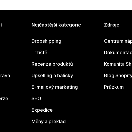
í
Nejčastější kategorie
Zdroje
Dropshipping
Centrum náp
Tržiště
Dokumentace
Recenze produktů
Komunita Sh
rava
Upselling a balíčky
Blog Shopif
E-mailový marketing
Průzkum
erze
SEO
Expedice
Měny a překlad