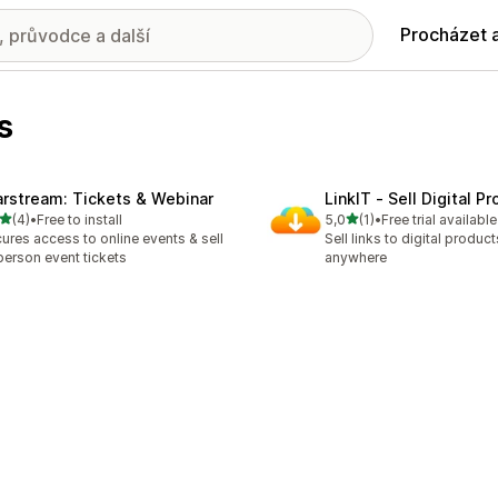
Procházet 
s
arstream: Tickets & Webinar
LinkIT ‑ Sell Digital P
z 5 hvězd
z 5 hvězd
(4)
•
Free to install
5,0
(1)
•
Free trial available
kový počet recenzí: 4
Celkový počet recenzí: 1
ures access to online events & sell
Sell links to digital produc
person event tickets
anywhere