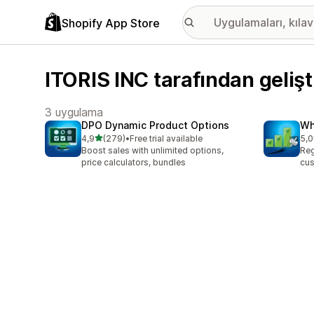
Shopify App Store
ITORIS INC tarafından gelişt
3 uygulama
DPO Dynamic Product Options
Wh
5 yıldız üzerinden
4,9
(279)
•
Free trial available
5,0
toplam 279 değerlendirme
top
Boost sales with unlimited options,
Reg
price calculators, bundles
cus