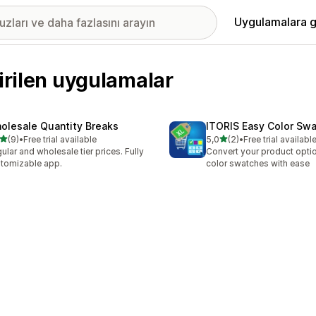
Uygulamalara g
irilen uygulamalar
olesale Quantity Breaks
ITORIS Easy Color Sw
5 yıldız üzerinden
5 yıldız üzerinden
(9)
•
Free trial available
5,0
(2)
•
Free trial availabl
lam 9 değerlendirme
toplam 2 değerlendirme
ular and wholesale tier prices. Fully
Convert your product optio
tomizable app.
color swatches with ease