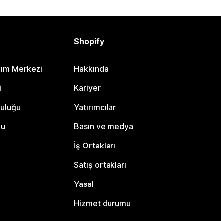
Shopify
dım Merkezi
Hakkında
i
Kariyer
luluğu
Yatırımcılar
gu
Basın ve medya
İş Ortakları
Satış ortakları
Yasal
Hizmet durumu