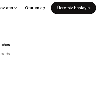
öz atın
Oturum aç
Ücretsiz başlayın
atches
e
ns into