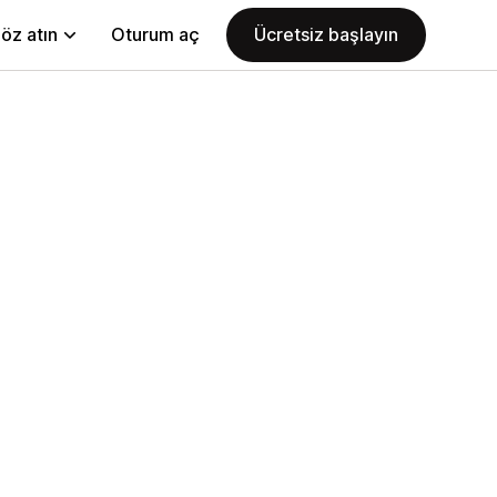
öz atın
Oturum aç
Ücretsiz başlayın