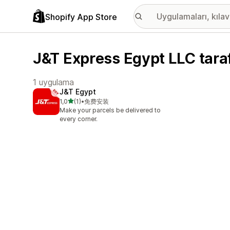
Shopify App Store
J&T Express Egypt LLC taraf
1 uygulama
J&T Egypt
5 yıldız üzerinden
1,0
(1)
•
免费安装
toplam 1 değerlendirme
Make your parcels be delivered to
every corner.