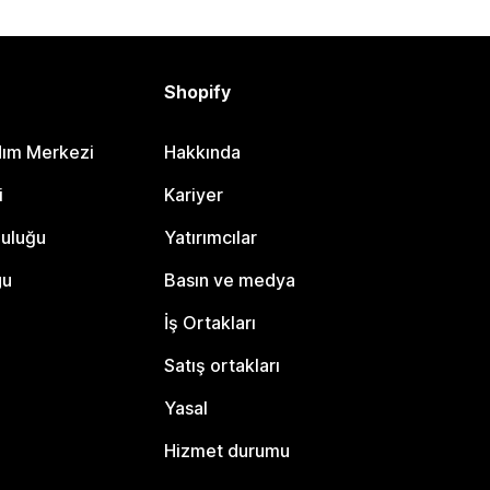
Shopify
dım Merkezi
Hakkında
i
Kariyer
luluğu
Yatırımcılar
gu
Basın ve medya
İş Ortakları
Satış ortakları
Yasal
Hizmet durumu