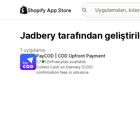
Shopify App Store
Jadbery tarafından geliştir
1 uygulama
PayCOD | COD Upfront Payment
5 yıldız üzerinden
1,7
(3)
•
Free plan available
toplam 3 değerlendirme
Collect Cash on Delivery (COD)
confirmation fees in advance