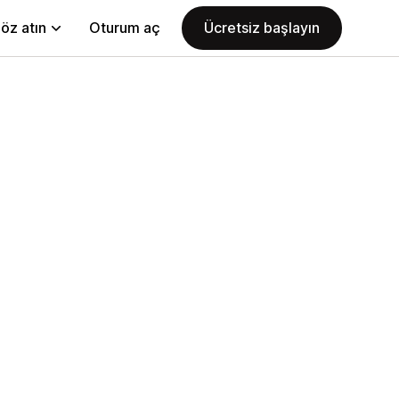
öz atın
Oturum aç
Ücretsiz başlayın