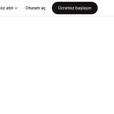
öz atın
Oturum aç
Ücretsiz başlayın