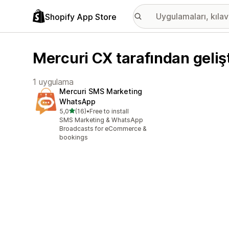
Shopify App Store
Mercuri CX tarafından geliş
1 uygulama
Mercuri SMS Marketing
WhatsApp
5 yıldız üzerinden
5,0
(16)
•
Free to install
toplam 16 değerlendirme
SMS Marketing & WhatsApp
Broadcasts for eCommerce &
bookings