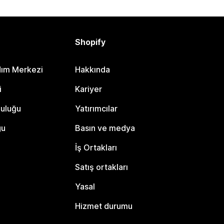
Shopify
dım Merkezi
Hakkında
i
Kariyer
luluğu
Yatırımcılar
gu
Basın ve medya
İş Ortakları
Satış ortakları
Yasal
Hizmet durumu