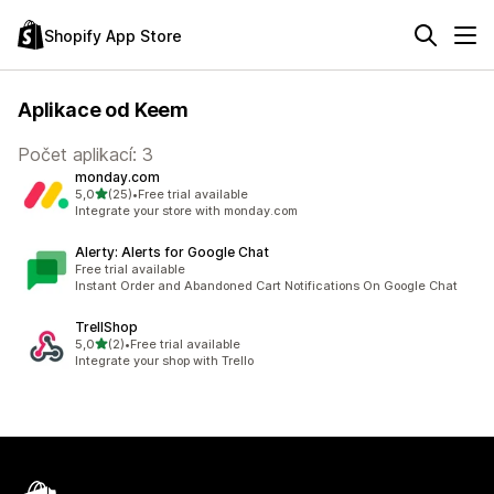
Shopify App Store
Aplikace od Keem
Počet aplikací: 3
monday.com
z 5 hvězd
5,0
(25)
•
Free trial available
Celkový počet recenzí: 25
Integrate your store with monday.com
Alerty: Alerts for Google Chat
Free trial available
Instant Order and Abandoned Cart Notifications On Google Chat
TrellShop
z 5 hvězd
5,0
(2)
•
Free trial available
Celkový počet recenzí: 2
Integrate your shop with Trello