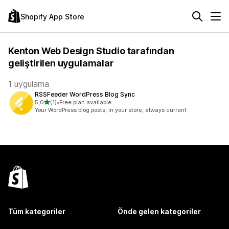
Shopify App Store
Kenton Web Design Studio tarafından
geliştirilen uygulamalar
1 uygulama
RSSFeeder WordPress Blog Sync
5 yıldız üzerinden
5,0
(1)
•
Free plan available
toplam 1 değerlendirme
Your WordPress blog posts, in your store, always current
Tüm kategoriler
Önde gelen kategoriler