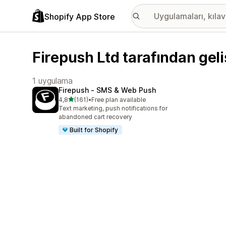
Shopify App Store
Firepush Ltd tarafından geli
1 uygulama
Firepush ‑ SMS & Web Push
5 yıldız üzerinden
4,8
(161)
•
Free plan available
toplam 161 değerlendirme
Text marketing, push notifications for
abandoned cart recovery
Built for Shopify