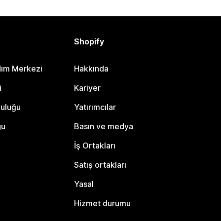
Shopify
dım Merkezi
Hakkında
i
Kariyer
luluğu
Yatırımcılar
gu
Basın ve medya
İş Ortakları
Satış ortakları
Yasal
Hizmet durumu