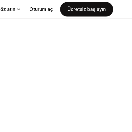
öz atın
Oturum aç
Ücretsiz başlayın