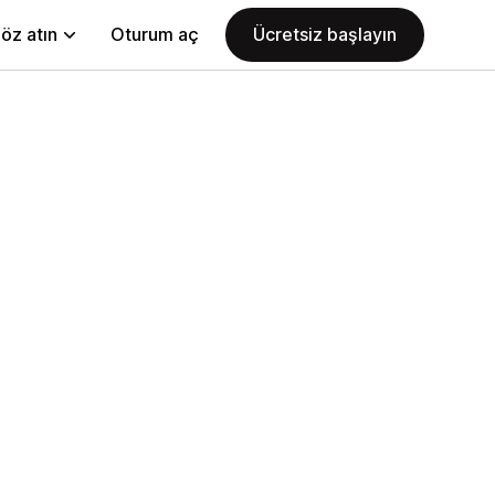
öz atın
Oturum aç
Ücretsiz başlayın