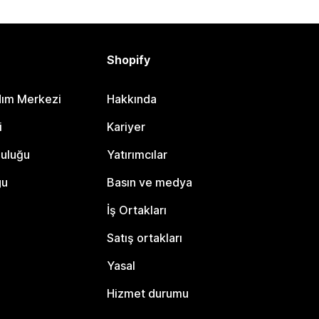
Shopify
dım Merkezi
Hakkında
i
Kariyer
luluğu
Yatırımcılar
gu
Basın ve medya
İş Ortakları
Satış ortakları
Yasal
Hizmet durumu