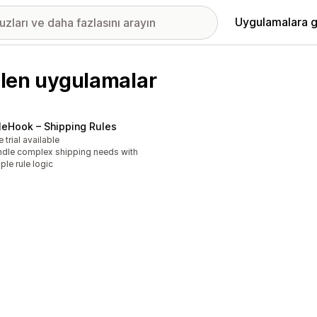
Uygulamalara g
rilen uygulamalar
leHook – Shipping Rules
e trial available
dle complex shipping needs with
ple rule logic