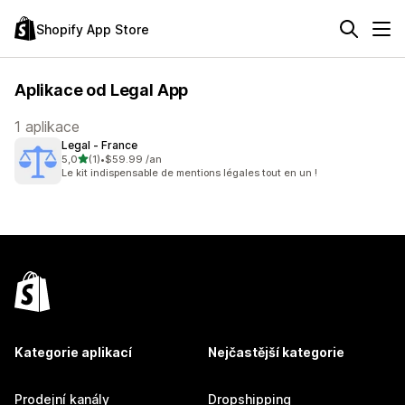
Shopify App Store
Aplikace od Legal App
1 aplikace
Legal ‑ France
z 5 hvězd
5,0
(1)
•
$59.99 /an
Celkový počet recenzí: 1
Le kit indispensable de mentions légales tout en un !
Kategorie aplikací
Nejčastější kategorie
Prodejní kanály
Dropshipping