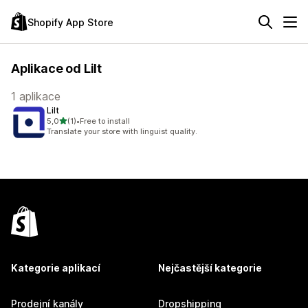
Shopify App Store
Aplikace od Lilt
1 aplikace
Lilt
z 5 hvězd
5,0
(1)
•
Free to install
Celkový počet recenzí: 1
Translate your store with linguist quality.
Kategorie aplikací
Nejčastější kategorie
Prodejní kanály
Dropshipping