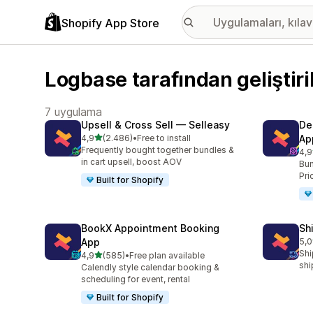
Shopify App Store
Logbase tarafından geliştir
7 uygulama
Upsell & Cross Sell — Selleasy
De
5 yıldız üzerinden
4,9
(2.486)
•
Free to install
Ap
toplam 2486 değerlendirme
Frequently bought together bundles &
4,9
top
in cart upsell, boost AOV
Bun
Pri
Built for Shopify
BookX Appointment Booking
Sh
App
5,0
top
Shi
5 yıldız üzerinden
4,9
(585)
•
Free plan available
toplam 585 değerlendirme
shi
Calendly style calendar booking &
scheduling for event, rental
Built for Shopify