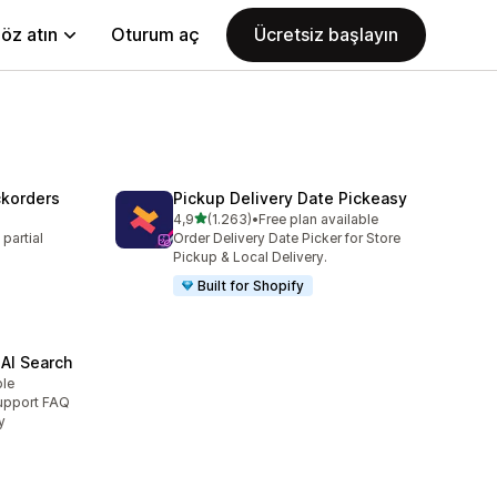
öz atın
Oturum aç
Ücretsiz başlayın
ckorders
Pickup Delivery Date Pickeasy
5 yıldız üzerinden
4,9
(1.263)
•
Free plan available
toplam 1263 değerlendirme
partial
Order Delivery Date Picker for Store
Pickup & Local Delivery.
Built for Shopify
AI Search
ble
Support FAQ
y