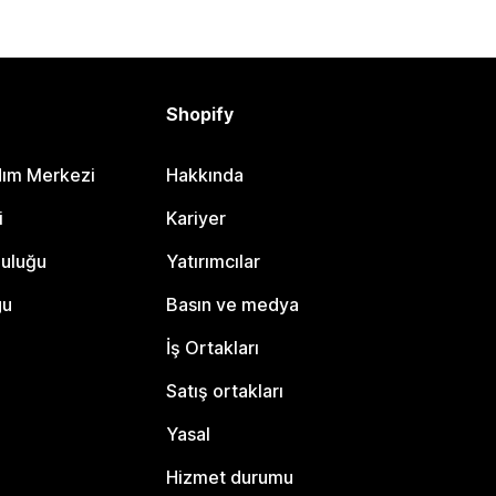
Shopify
dım Merkezi
Hakkında
i
Kariyer
luluğu
Yatırımcılar
gu
Basın ve medya
İş Ortakları
Satış ortakları
Yasal
Hizmet durumu