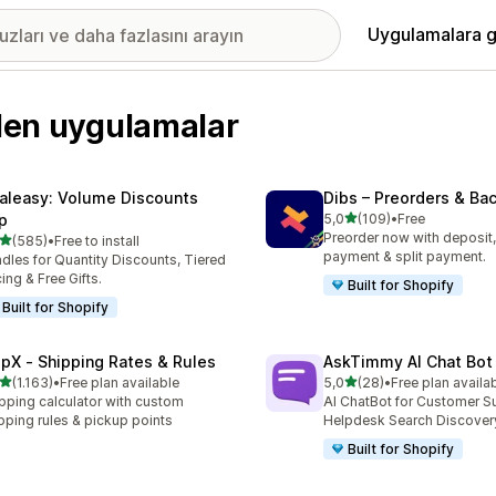
Uygulamalara g
ilen uygulamalar
aleasy: Volume Discounts
Dibs – Preorders & Ba
5 yıldız üzerinden
p
5,0
(109)
•
Free
toplam 109 değerlendirme
Preorder now with deposit, 
5 yıldız üzerinden
(585)
•
Free to install
lam 585 değerlendirme
payment & split payment.
dles for Quantity Discounts, Tiered
cing & Free Gifts.
Built for Shopify
Built for Shopify
ipX ‑ Shipping Rates & Rules
AskTimmy AI Chat Bot 
5 yıldız üzerinden
5 yıldız üzerinden
(1.163)
•
Free plan available
5,0
(28)
•
Free plan availa
lam 1163 değerlendirme
toplam 28 değerlendirme
pping calculator with custom
AI ChatBot for Customer 
pping rules & pickup points
Helpdesk Search Discover
Built for Shopify