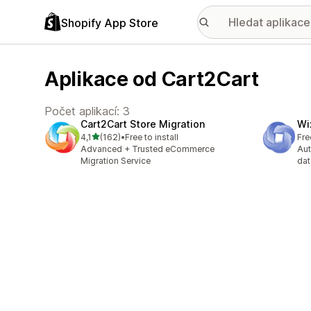
Shopify App Store
Aplikace od Cart2Cart
Počet aplikací: 3
Cart2Cart Store Migration
Wi
z 5 hvězd
4,1
(162)
•
Free to install
Fre
Celkový počet recenzí: 162
Advanced + Trusted eCommerce
Au
Migration Service
dat