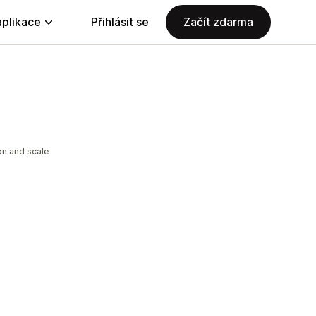
aplikace
Přihlásit se
Začít zdarma
on and scale