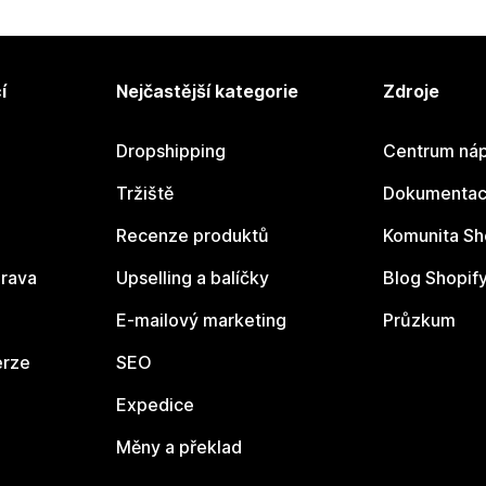
í
Nejčastější kategorie
Zdroje
Dropshipping
Centrum náp
Tržiště
Dokumentace
Recenze produktů
Komunita Sh
rava
Upselling a balíčky
Blog Shopif
E-mailový marketing
Průzkum
erze
SEO
Expedice
Měny a překlad