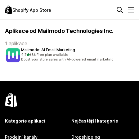
Shopify App Store
Aplikace od Mailmodo Technologies Inc.
1 aplikace
Mailmodo: AI Email Marketing
z 5 hvězd
4,7
(8)
•
Free plan available
Celkový počet recenzí: 8
Boost your store sales with AI-powered email marketing
Kategorie aplikací
Nejčastější kategorie
Prodejní kanály
Dropshipping