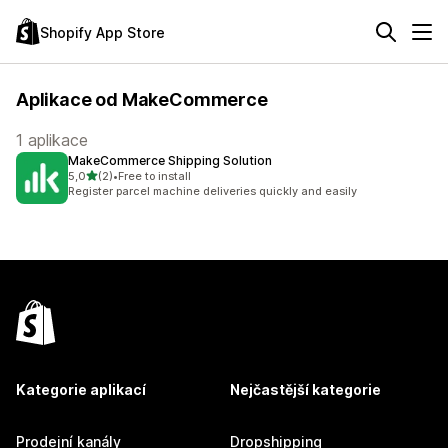
Shopify App Store
Aplikace od MakeCommerce
1 aplikace
MakeCommerce Shipping Solution
z 5 hvězd
5,0
(2)
•
Free to install
Celkový počet recenzí: 2
Register parcel machine deliveries quickly and easily
Kategorie aplikací
Nejčastější kategorie
Prodejní kanály
Dropshipping