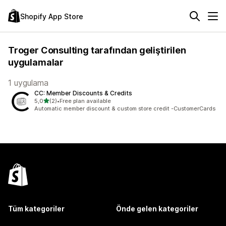
Shopify App Store
Troger Consulting tarafından geliştirilen
uygulamalar
1 uygulama
CC: Member Discounts & Credits
5 yıldız üzerinden
5,0
(2)
•
Free plan available
toplam 2 değerlendirme
Automatic member discount & custom store credit -CustomerCards
Tüm kategoriler
Önde gelen kategoriler