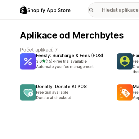
Shopify App Store
Aplikace od Merchbytes
Počet aplikací: 7
Feesly: Surcharge & Fees (POS)
Pa
z 5 hvězd
3,6
(15)
•
Free trial available
Fre
Celkový počet recenzí: 15
Automate your fee management
Cre
the
Donatly: Donate At POS
Ma
Free trial available
Fre
Donate at checkout
App