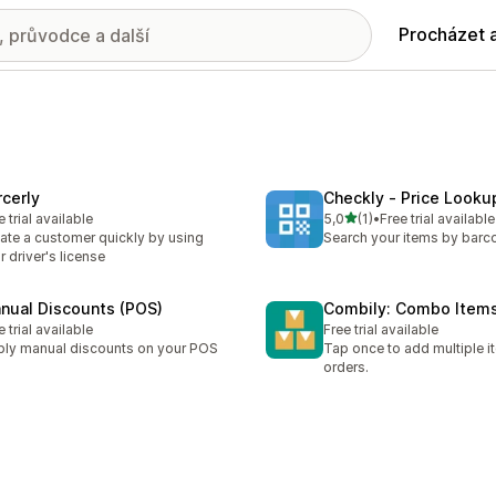
Procházet 
rcerly
Checkly ‑ Price Looku
z 5 hvězd
e trial available
5,0
(1)
•
Free trial available
Celkový počet recenzí: 1
ate a customer quickly by using
Search your items by barc
ir driver's license
nual Discounts (POS)
Combily: Combo Items
e trial available
Free trial available
ly manual discounts on your POS
Tap once to add multiple i
orders.