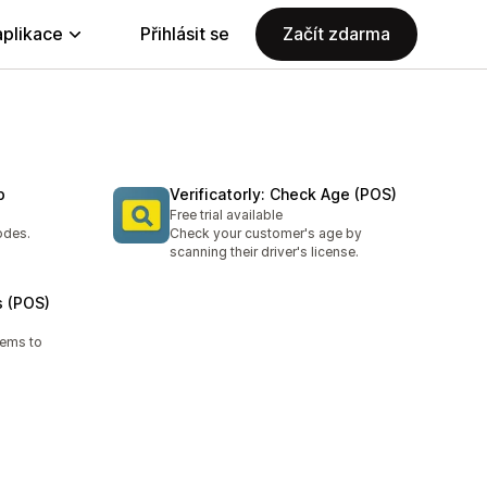
aplikace
Přihlásit se
Začít zdarma
p
Verificatorly: Check Age (POS)
Free trial available
odes.
Check your customer's age by
scanning their driver's license.
 (POS)
tems to