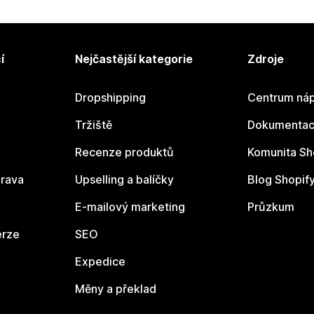
í
Nejčastější kategorie
Zdroje
Dropshipping
Centrum náp
Tržiště
Dokumentace
Recenze produktů
Komunita Sh
rava
Upselling a balíčky
Blog Shopif
E-mailový marketing
Průzkum
erze
SEO
Expedice
Měny a překlad