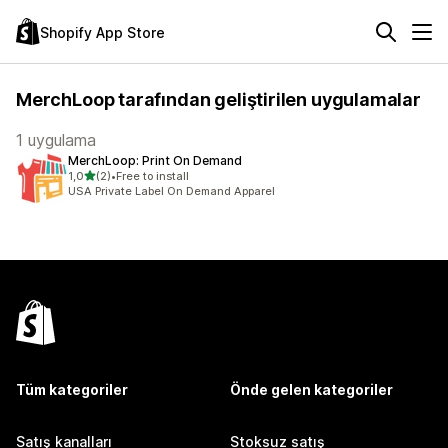
Shopify App Store
MerchLoop tarafından geliştirilen uygulamalar
1 uygulama
MerchLoop: Print On Demand
5 yıldız üzerinden
1,0
(2)
•
Free to install
toplam 2 değerlendirme
USA Private Label On Demand Apparel
Tüm kategoriler
Önde gelen kategoriler
Satış kanalları
Stoksuz satış