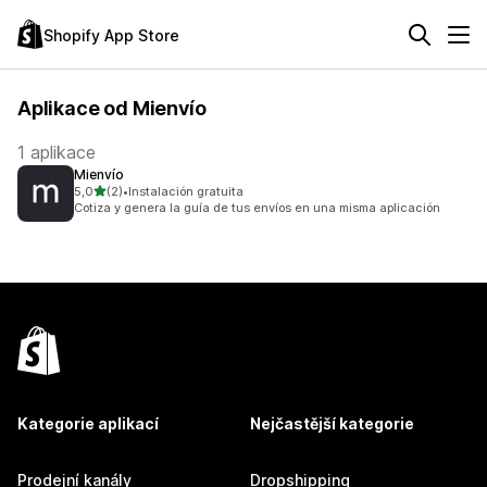
Shopify App Store
Aplikace od Mienvío
1 aplikace
Mienvío
z 5 hvězd
5,0
(2)
•
Instalación gratuita
Celkový počet recenzí: 2
Cotiza y genera la guía de tus envíos en una misma aplicación
Kategorie aplikací
Nejčastější kategorie
Prodejní kanály
Dropshipping