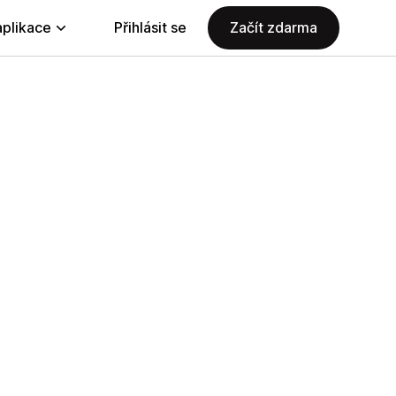
aplikace
Přihlásit se
Začít zdarma