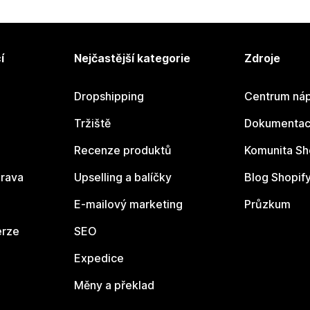
í
Nejčastější kategorie
Zdroje
Dropshipping
Centrum náp
Tržiště
Dokumentace
Recenze produktů
Komunita Sh
rava
Upselling a balíčky
Blog Shopif
E-mailový marketing
Průzkum
erze
SEO
Expedice
Měny a překlad