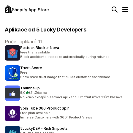
Shopify App Store
Aplikace od 5 Lucky Developers
Počet aplikací: 11
Restock Blocker Nova
Free trial available
Block accidental restocks automatically during refunds.
Trust‑Score
Free
Show store trust badge that builds customer confidence.
ThumbsUp
z 5 hvězd
5,0
(2)
•
Zdarma
Celkový počet recenzí: 2
Nejkomplexnější hlasovací aplikace. Umožnit uživatelům hlasova
Spin Tube 360 Product Spin
Free plan available
Immerse Customers with 360° Product Views
5LuckyDEV ‑ Rich Snippets