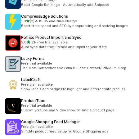
$19 one-time charge
Boost Google Rankings - Automatically add Snippets
CompressEdge Solutions
z 5 hvězd
1,0
(2)
•
$19.95 one-time charge
Celkový počet recenzí: 2
Boost store speed and SEO by compressing and resizing images
Rothco Product Import and Sync
z 5 hvězd
5,0
(2)
•
Free trial available
Celkový počet recenzí: 2
Auto sync data from Rothco and import to your store
Lucky Forms
Free trial available
The Most Comprehensive Form Builder: Contact/Poll/Multi-Step
LabelCraft
Free plan available
Show labels and badges to highlight and differentiate product
ProductTube
Free trial available
Custom youtube and Video show on single product page.
Google Shopping Feed Manager
Free plan available
Simplify product feed setup for Google Shopping ads