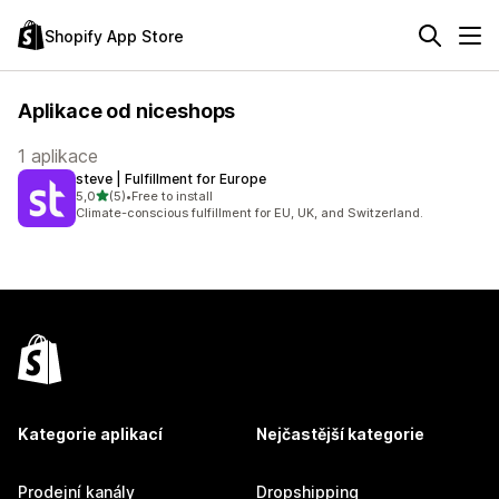
Shopify App Store
Aplikace od niceshops
1 aplikace
steve | Fulfillment for Europe
z 5 hvězd
5,0
(5)
•
Free to install
Celkový počet recenzí: 5
Climate-conscious fulfillment for EU, UK, and Switzerland.
Kategorie aplikací
Nejčastější kategorie
Prodejní kanály
Dropshipping