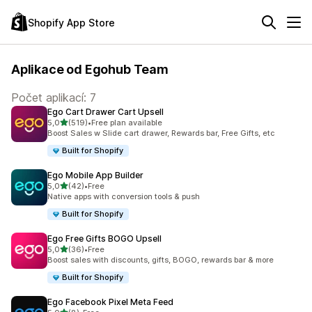
Shopify App Store
Aplikace od Egohub Team
Počet aplikací: 7
Ego Cart Drawer Cart Upsell
z 5 hvězd
5,0
(519)
•
Free plan available
Celkový počet recenzí: 519
Boost Sales w Slide cart drawer, Rewards bar, Free Gifts, etc
Built for Shopify
Ego Mobile App Builder
z 5 hvězd
5,0
(42)
•
Free
Celkový počet recenzí: 42
Native apps with conversion tools & push
Built for Shopify
Ego Free Gifts BOGO Upsell
z 5 hvězd
5,0
(36)
•
Free
Celkový počet recenzí: 36
Boost sales with discounts, gifts, BOGO, rewards bar & more
Built for Shopify
Ego Facebook Pixel Meta Feed