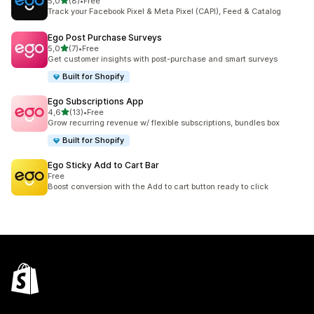
z 5 hvězd
5,0
(8)
•
Free
Celkový počet recenzí: 8
Track your Facebook Pixel & Meta Pixel (CAPI), Feed & Catalog
Ego Post Purchase Surveys
z 5 hvězd
5,0
(7)
•
Free
Celkový počet recenzí: 7
Get customer insights with post-purchase and smart surveys
Built for Shopify
Ego Subscriptions App
z 5 hvězd
4,6
(13)
•
Free
Celkový počet recenzí: 13
Grow recurring revenue w/ flexible subscriptions, bundles box
Built for Shopify
Ego Sticky Add to Cart Bar
Free
Boost conversion with the Add to cart button ready to click