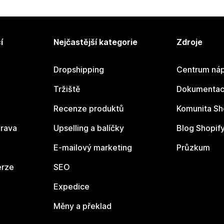
í
Nejčastější kategorie
Zdroje
Dropshipping
Centrum náp
Tržiště
Dokumentace
Recenze produktů
Komunita Sh
rava
Upselling a balíčky
Blog Shopif
E-mailový marketing
Průzkum
erze
SEO
Expedice
Měny a překlad