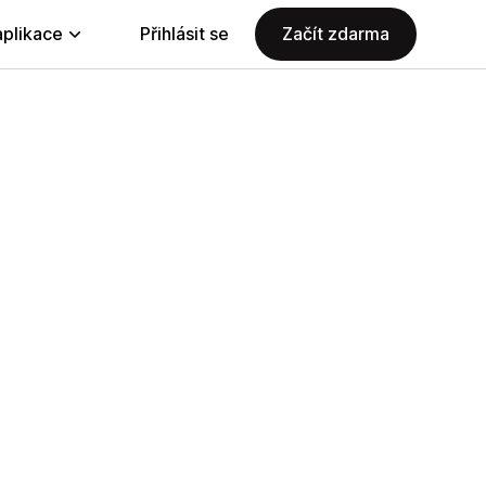
aplikace
Přihlásit se
Začít zdarma