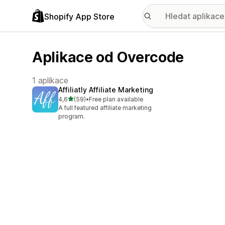
Shopify App Store
Aplikace od Overcode
1 aplikace
Affiliatly Affiliate Marketing
z 5 hvězd
4,6
(59)
•
Free plan available
Celkový počet recenzí: 59
A full featured affiliate marketing
program.