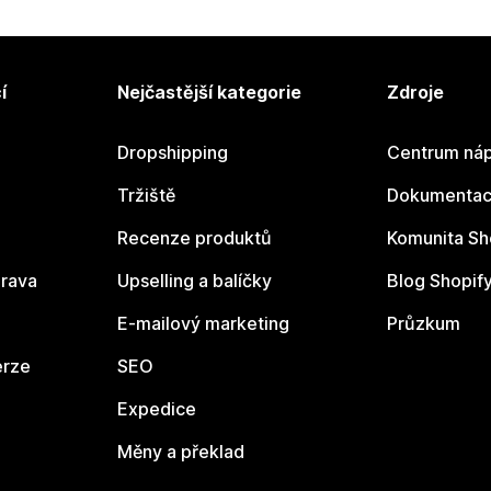
í
Nejčastější kategorie
Zdroje
Dropshipping
Centrum náp
Tržiště
Dokumentace
Recenze produktů
Komunita Sh
rava
Upselling a balíčky
Blog Shopif
E-mailový marketing
Průzkum
erze
SEO
Expedice
Měny a překlad