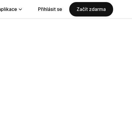
aplikace
Přihlásit se
Začít zdarma