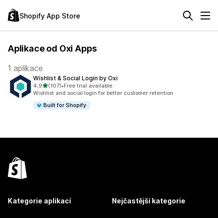
Shopify App Store
Aplikace od Oxi Apps
1 aplikace
Wishlist & Social Login by Oxi
z 5 hvězd
4,9
(107)
•
Free trial available
Celkový počet recenzí: 107
Wishlist and social login for better customer retention
Built for Shopify
Kategorie aplikací
Nejčastější kategorie