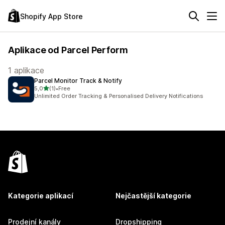
Shopify App Store
Aplikace od Parcel Perform
1 aplikace
Parcel Monitor Track & Notify
z 5 hvězd
5,0
(1)
•
Free
Celkový počet recenzí: 1
Unlimited Order Tracking & Personalised Delivery Notifications
Kategorie aplikací
Nejčastější kategorie
Prodejní kanály
Dropshipping