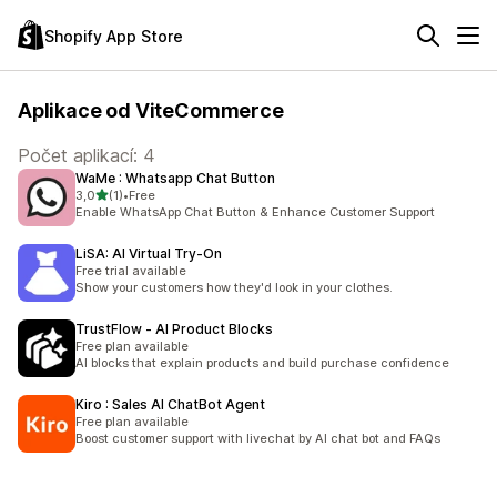
Shopify App Store
Aplikace od ViteCommerce
Počet aplikací: 4
WaMe : Whatsapp Chat Button
z 5 hvězd
3,0
(1)
•
Free
Celkový počet recenzí: 1
Enable WhatsApp Chat Button & Enhance Customer Support
LiSA: AI Virtual Try‑On
Free trial available
Show your customers how they'd look in your clothes.
TrustFlow ‑ AI Product Blocks
Free plan available
AI blocks that explain products and build purchase confidence
Kiro : Sales AI ChatBot Agent
Free plan available
Boost customer support with livechat by AI chat bot and FAQs