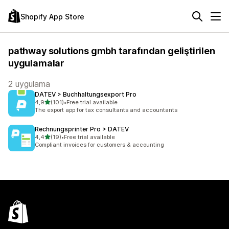
Shopify App Store
pathway solutions gmbh tarafından geliştirilen
uygulamalar
2 uygulama
DATEV > Buchhaltungsexport Pro
5 yıldız üzerinden
4,9
(101)
•
Free trial available
toplam 101 değerlendirme
The export app for tax consultants and accountants
Rechnungsprinter Pro > DATEV
5 yıldız üzerinden
4,4
(19)
•
Free trial available
toplam 19 değerlendirme
Compliant invoices for customers & accounting