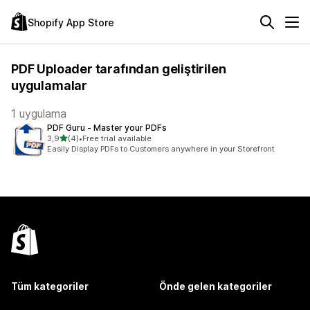
Shopify App Store
PDF Uploader tarafından geliştirilen
uygulamalar
1 uygulama
PDF Guru ‑ Master your PDFs
5 yıldız üzerinden
3,9
(4)
•
Free trial available
toplam 4 değerlendirme
Easily Display PDFs to Customers anywhere in your Storefront
Tüm kategoriler
Önde gelen kategoriler