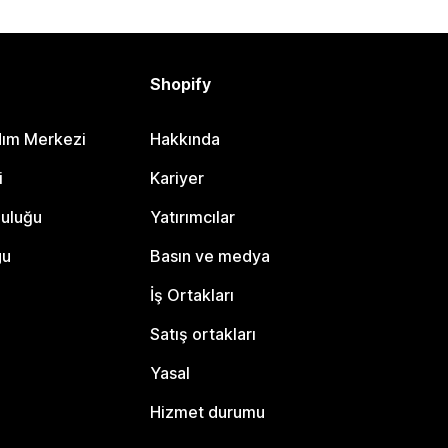
Shopify
dım Merkezi
Hakkında
i
Kariyer
luluğu
Yatırımcılar
gu
Basın ve medya
İş Ortakları
Satış ortakları
Yasal
Hizmet durumu