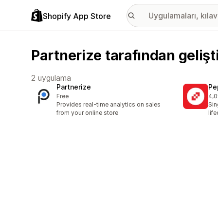
Shopify App Store
Partnerize tarafından gelişt
2 uygulama
Partnerize
Pe
Free
4,0
top
Provides real-time analytics on sales
Sin
from your online store
lif