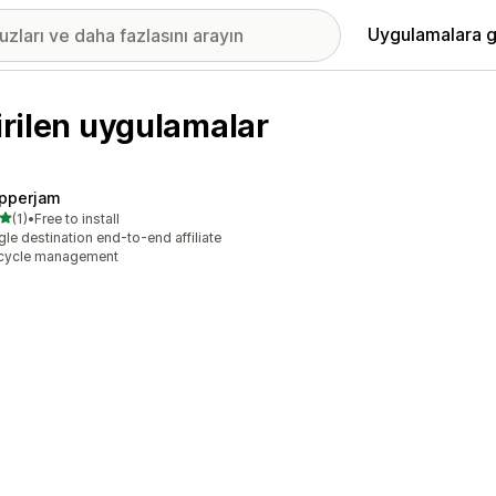
Uygulamalara g
irilen uygulamalar
pperjam
5 yıldız üzerinden
(1)
•
Free to install
lam 1 değerlendirme
gle destination end-to-end affiliate
ecycle management