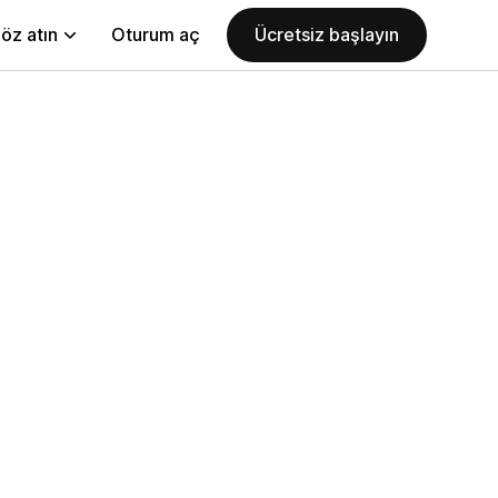
öz atın
Oturum aç
Ücretsiz başlayın