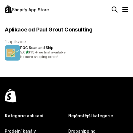
Shopify App Store
Aplikace od Paul Grout Consulting
1 aplikace
PGC Scan and Ship
z 5 hvězd
5,0
(11)
•
Free trial available
Celkový počet recenzí: 11
No more shipping errors!
Kategorie aplikací
Nejčastější kategorie
Prodejní kanály
Dropshipping