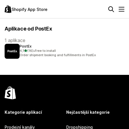
Shopify App Store
Aplikace od PostEx
1 aplikace
PostEx
z 5 hvězd
4,1
(16)
•
Free to install
Celkový počet recenzí: 16
Order shipment booking and fulfillments in PostEx
Kategorie aplikací
Nejčastější kategorie
Prodejní kanály
Dropshipping