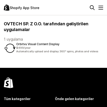
Shopify App Store
OVTECH SP. Z O.O. tarafından geliştirilen
uygulamalar
1 uygulama
Orbitvu Visual Content Display
$499/year
Automatically upload and display 360° spins, photos and videos
Tüm kategoriler
Önde gelen kategoriler