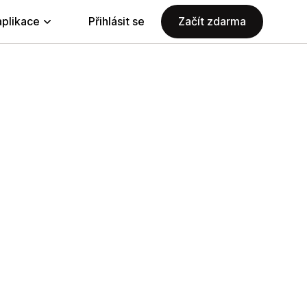
aplikace
Přihlásit se
Začít zdarma