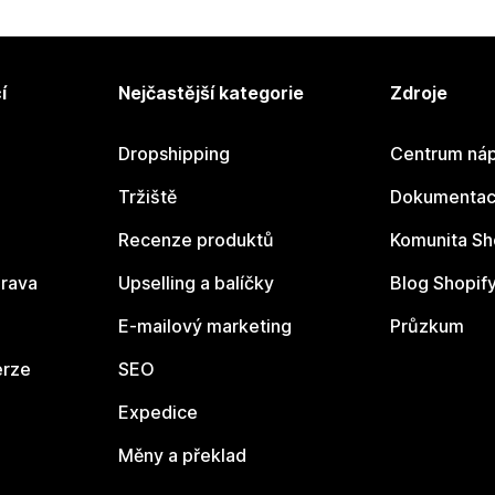
í
Nejčastější kategorie
Zdroje
Dropshipping
Centrum náp
Tržiště
Dokumentace
Recenze produktů
Komunita Sh
rava
Upselling a balíčky
Blog Shopif
E-mailový marketing
Průzkum
erze
SEO
Expedice
Měny a překlad