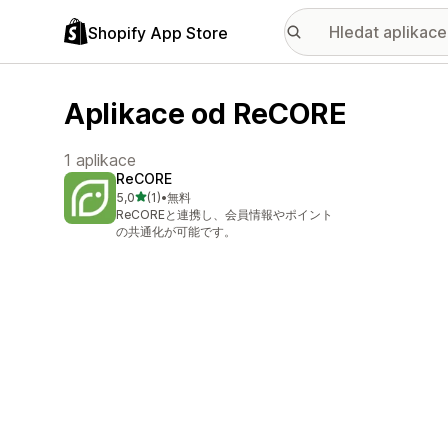
Shopify App Store
Aplikace od ReCORE
1 aplikace
ReCORE
z 5 hvězd
5,0
(1)
•
無料
Celkový počet recenzí: 1
ReCOREと連携し、会員情報やポイント
の共通化が可能です。