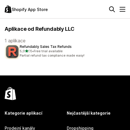
Shopify App Store
Aplikace od Refundably LLC
1 aplikace
Refundably Sales Tax Refunds
z 5 hvězd
5,0
(1)
•
Free trial available
Celkový počet recenzí: 1
Partial refund tax compliance made easy!
Kategorie aplikací
Nejčastější kategorie
Prodejní kanály
Dropshipping