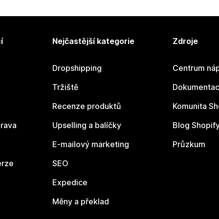
í
Nejčastější kategorie
Zdroje
Dropshipping
Centrum náp
Tržiště
Dokumentace
Recenze produktů
Komunita Sh
rava
Upselling a balíčky
Blog Shopif
E-mailový marketing
Průzkum
erze
SEO
Expedice
Měny a překlad