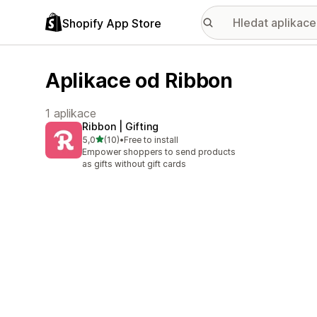
Shopify App Store
Aplikace od Ribbon
1 aplikace
Ribbon | Gifting
z 5 hvězd
5,0
(10)
•
Free to install
Celkový počet recenzí: 10
Empower shoppers to send products
as gifts without gift cards