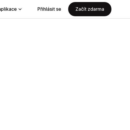
aplikace
Přihlásit se
Začít zdarma