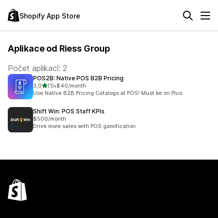
Shopify App Store
Aplikace od Riess Group
Počet aplikací: 2
POS2B: Native POS B2B Pricing
z 5 hvězd
3,0
(1)
•
$40/month
Celkový počet recenzí: 1
Use Native B2B Pricing Catalogs at POS! Must be on Plus.
Shift Win: POS Staff KPIs
$500/month
Drive more sales with POS gamification