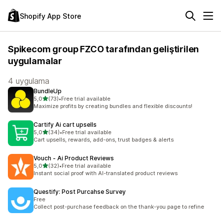
Shopify App Store
Spikecom group FZCO tarafından geliştirilen
uygulamalar
4 uygulama
BundleUp
5 yıldız üzerinden
5,0
(73)
•
Free trial available
toplam 73 değerlendirme
Maximize profits by creating bundles and flexible discounts!
Cartify Ai cart upsells
5 yıldız üzerinden
5,0
(34)
•
Free trial available
toplam 34 değerlendirme
Cart upsells, rewards, add-ons, trust badges & alerts
Vouch ‑ Ai Product Reviews
5 yıldız üzerinden
5,0
(32)
•
Free trial available
toplam 32 değerlendirme
Instant social proof with AI-translated product reviews
Questify: Post Purcahse Survey
Free
Collect post-purchase feedback on the thank-you page to refine