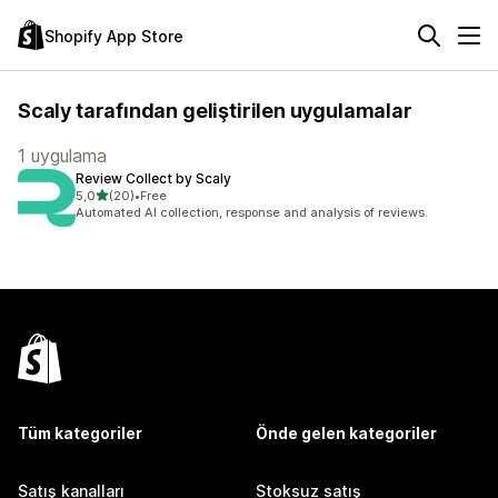
Shopify App Store
Scaly tarafından geliştirilen uygulamalar
1 uygulama
Review Collect by Scaly
5 yıldız üzerinden
5,0
(20)
•
Free
toplam 20 değerlendirme
Automated AI collection, response and analysis of reviews.
Tüm kategoriler
Önde gelen kategoriler
Satış kanalları
Stoksuz satış